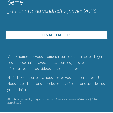
6ème
du lundi 5 au vendredi 9 janvier 202
_
6
LES ACTUALITÉS
Venez nombreux vous promener sur ce site afin de partager
ces deux semaines avec nous… Tous les jours, vous
découvrirez photos, vidéos et commentaires…
N'hésitez surtout pas à nous poster vos commentaires !!!
Nous les partagerons aux élèves et y répondrons avec le plus
grand plaisir…!
Afin d'accéder au blog, cliquez ici ou allez dans le menu en haut à droite ("Fil des
actualités")